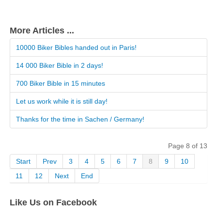
More Articles ...
10000 Biker Bibles handed out in Paris!
14 000 Biker Bible in 2 days!
700 Biker Bible in 15 minutes
Let us work while it is still day!
Thanks for the time in Sachen / Germany!
Page 8 of 13
Start
Prev
3
4
5
6
7
8
9
10
11
12
Next
End
Like Us on Facebook