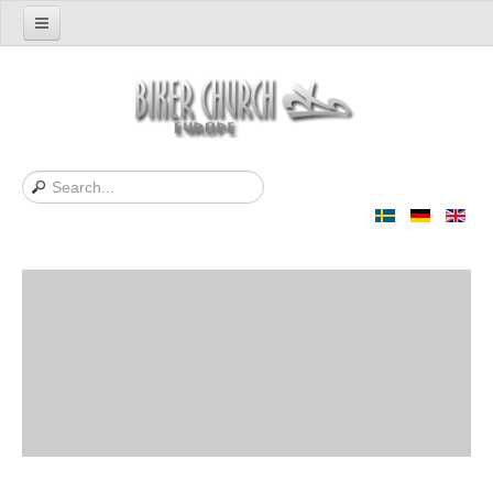
Home
Support us
About Us
Contact
News
Support Bibles